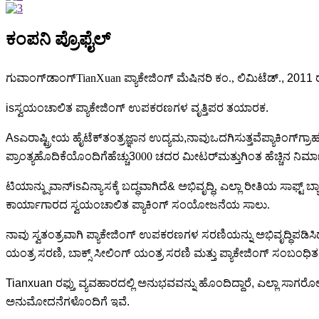
ಕಂಪನಿ ಪ್ರೊಫೈಲ್
ಗುವಾಂಗ್‌ಡಾಂಗ್
TianXuan ಪ್ಯಾಕೇಜಿಂಗ್ ಮೆಷಿನರಿ ಕಂ., ಲಿಮಿಟೆಡ್.
, 2011 ರ
is
ಸ್ವಯಂಚಾಲಿತ ಪ್ಯಾಕೇಜಿಂಗ್ ಉಪಕರಣಗಳ ವೃತ್ತಿಪರ ತಯಾರಕ
.
As
ಎ
ರಾಷ್ಟ್ರೀಯ ಹೈಟೆಕ್
ತಂತ್ರಜ್ಞಾನ ಉದ್ಯಮ
,ನಾವು
ಒದಗಿಸುತ್ತವೆ
ಪ್ಯಾಕಿಂಗ್
ಗ್ರಾ
ಪ್ರಾಂತ್ಯ
ಹೊದಿಕೆಯೊಂದಿಗೆ
ಹೆಚ್ಚು
3
000 ಚದರ ಮೀಟರ್
ಮತ್ತು
ಗಿಂತ ಹೆಚ್ಚಿನ ನಿರ
ಟಿಯಾನ್ಕ್ಸುವಾನ್
is
ವಿನ್ಯಾಸಕ್ಕೆ ಬದ್ಧವಾಗಿದೆ
& ಅಭಿವೃದ್ಧಿ
, ಎಲ್ಲಾ ರೀತಿಯ ಸಾಫ್ಟ್
ಕಾರ್ಯಾಗಾರದ ಸ್ವಯಂಚಾಲಿತ ಪ್ಯಾಕಿಂಗ್ ಸಂಯೋಜನೆಯ ಸಾಲು.
ನಾವು ಸ್ವತಂತ್ರವಾಗಿ ಪ್ಯಾಕೇಜಿಂಗ್ ಉಪಕರಣಗಳ ಸರಣಿಯನ್ನು ಅಭಿವೃದ್ಧಿಪಡಿಸಿದ್ದೇವ
ಯಂತ್ರ ಸರಣಿ, ಬಾಕ್ಸ್ ಸೀಲಿಂಗ್ ಯಂತ್ರ ಸರಣಿ ಮತ್ತು ಪ್ಯಾಕೇಜಿಂಗ್ ಸಂ
Tianxuan ರಫ್ತು ವ್ಯವಹಾರದಲ್ಲಿ ಅನುಭವವನ್ನು ಹೊಂದಿದ್ದಾರೆ, ಎಲ್ಲಾ ಸಾ
ಅನುಮೋದನೆಗಳೊಂದಿಗೆ ಇವೆ.