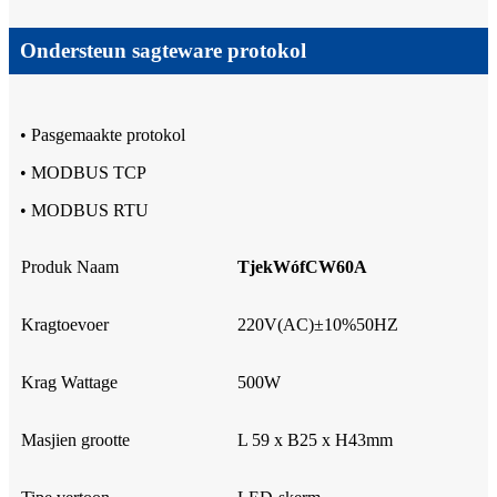
Ondersteun sagteware protokol
• Pasgemaakte protokol
• MODBUS TCP
• MODBUS RTU
Produk Naam
Tjek
W
óf
CW60A
Kragtoevoer
220V(AC)±10%50HZ
Krag Wattage
500W
Masjien grootte
L 59 x B25 x H43mm