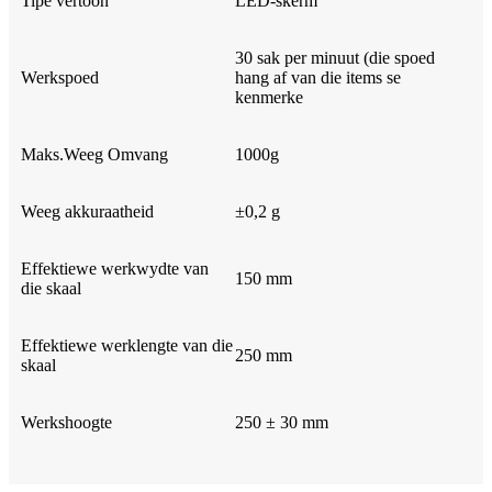
Tipe vertoon
LED-skerm
30 sak per minuut (die spoed
Werkspoed
hang af van die items se
kenmerke
Maks.Weeg Omvang
1000g
Weeg akkuraatheid
±0,2 g
Effektiewe werkwydte van
150 mm
die skaal
Effektiewe werklengte van die
250 mm
skaal
Werkshoogte
250 ± 30 mm