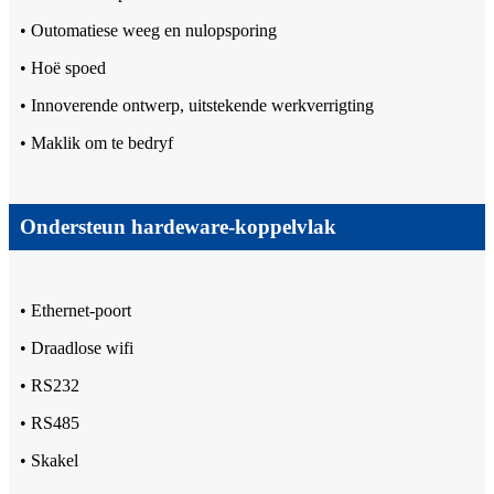
• Outomatiese weeg en nulopsporing
• Hoë spoed
• Innoverende ontwerp, uitstekende werkverrigting
• Maklik om te bedryf
Ondersteun hardeware-koppelvlak
• Ethernet-poort
• Draadlose wifi
• RS232
• RS485
• Skakel