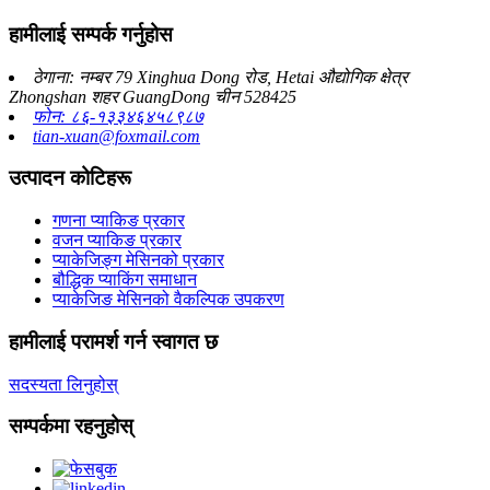
हामीलाई सम्पर्क गर्नुहोस
ठेगाना: नम्बर 79 Xinghua Dong रोड, Hetai औद्योगिक क्षेत्र
Zhongshan शहर GuangDong चीन 528425
फोन: ८६-१३३४६४५८९८७
tian-xuan@foxmail.com
उत्पादन कोटिहरू
गणना प्याकिङ प्रकार
वजन प्याकिङ प्रकार
प्याकेजिङ्ग मेसिनको प्रकार
बौद्धिक प्याकिंग समाधान
प्याकेजिङ मेसिनको वैकल्पिक उपकरण
हामीलाई परामर्श गर्न स्वागत छ
सदस्यता लिनुहोस्
सम्पर्कमा रहनुहोस्