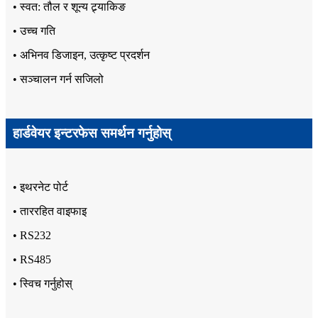
• स्वत: तौल र शून्य ट्र्याकिङ
• उच्च गति
• अभिनव डिजाइन, उत्कृष्ट प्रदर्शन
• सञ्चालन गर्न सजिलो
हार्डवेयर इन्टरफेस समर्थन गर्नुहोस्
• इथरनेट पोर्ट
• ताररहित वाइफाइ
• RS232
• RS485
• स्विच गर्नुहोस्