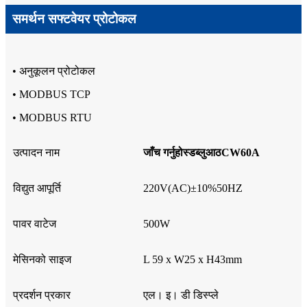
समर्थन सफ्टवेयर प्रोटोकल
• अनुकूलन प्रोटोकल
• MODBUS TCP
• MODBUS RTU
उत्पादन नाम
जाँच गर्नुहोस्
डब्लु
आठ
CW60A
विद्युत आपूर्ति
220V(AC)±10%50HZ
पावर वाटेज
500W
मेसिनको साइज
L 59 x W25 x H43mm
प्रदर्शन प्रकार
एल। इ। डी डिस्प्ले