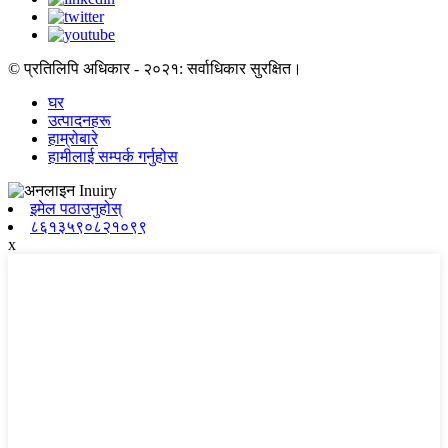
© प्रतिलिपि अधिकार - २०२१: सर्वाधिकार सुरक्षित।
घर
उत्पादनहरू
हाम्रोबारे
हामीलाई सम्पर्क गर्नुहोस
इमेल पठाउनुहोस्
८६१३५९०८२१०९९
x